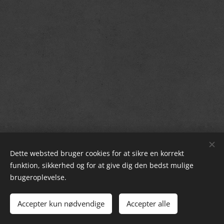
Dette websted bruger cookies for at sikre en korrekt
funktion, sikkerhed og for at give dig den bedst mulige
brugeroplevelse.
© 2024 Alle rettigheder forbeholdt
Accepter kun nødvendige
Accepter alle
Partydonkey
Cookies