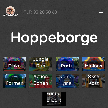
TLF: 93 20 30 60
Hoppeborge
Jungle
Lille
Disko
Run
Party
Minions
Pirat -
Action
Kampa
Økse
Farmer
Banen
gne
Kast
Fodbol
d Dart