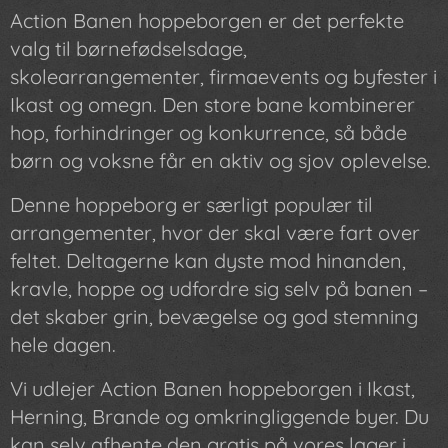
Action Banen hoppeborgen er det perfekte
valg til børnefødselsdage,
skolearrangementer, firmaevents og byfester i
Ikast og omegn. Den store bane kombinerer
hop, forhindringer og konkurrence, så både
børn og voksne får en aktiv og sjov oplevelse.
Denne hoppeborg er særligt populær til
arrangementer, hvor der skal være fart over
feltet. Deltagerne kan dyste mod hinanden,
kravle, hoppe og udfordre sig selv på banen –
det skaber grin, bevægelse og god stemning
hele dagen.
Vi udlejer Action Banen hoppeborgen i Ikast,
Herning, Brande og omkringliggende byer. Du
kan selv afhente den gratis på vores lager i