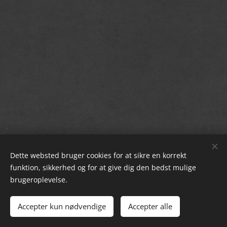
Dette websted bruger cookies for at sikre en korrekt
funktion, sikkerhed og for at give dig den bedst mulige
brugeroplevelse.
© 2024 Alle rettigheder forbeholdt
Accepter kun nødvendige
Accepter alle
Partydonkey
Cookies