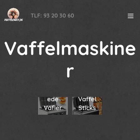
TLF: 93 20 30 60
Vaffelmaskine
r
Firkant
ede
Vaffel
Vafler
Sticks