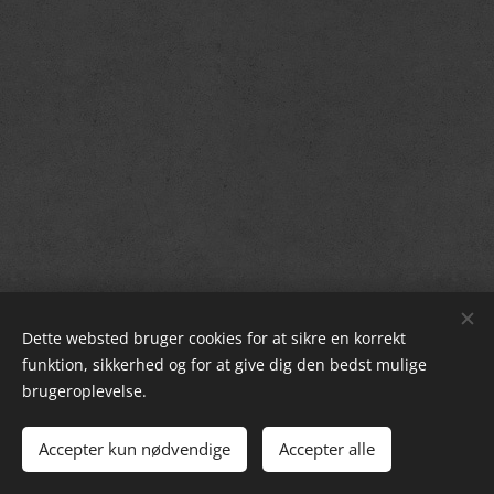
Dette websted bruger cookies for at sikre en korrekt
funktion, sikkerhed og for at give dig den bedst mulige
brugeroplevelse.
© 2024 Alle rettigheder forbeholdt
Accepter kun nødvendige
Accepter alle
Partydonkey
Cookies