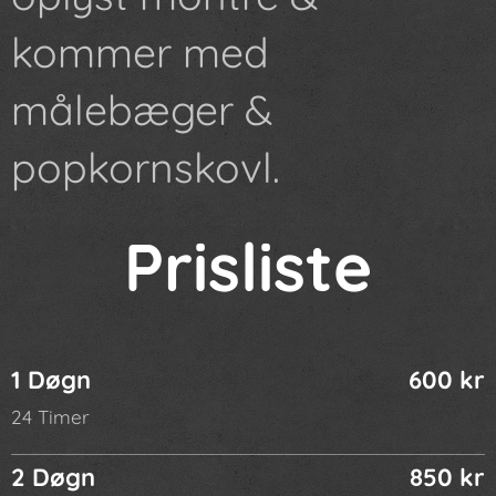
kommer med
målebæger &
popkornskovl.
Prisliste
1 Døgn
600 kr
24 Timer
2 Døgn
850 kr