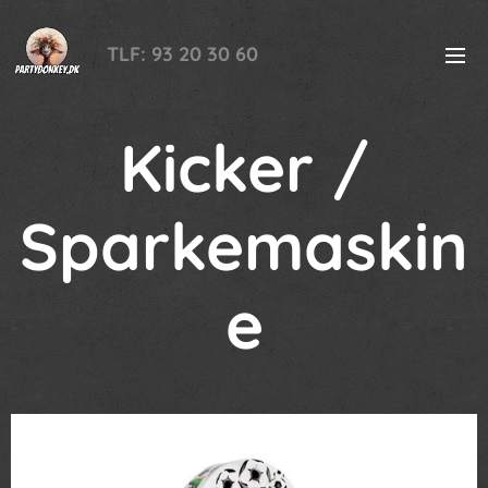
TLF: 93 20 30 60
Kicker /
Sparkemaskin
e