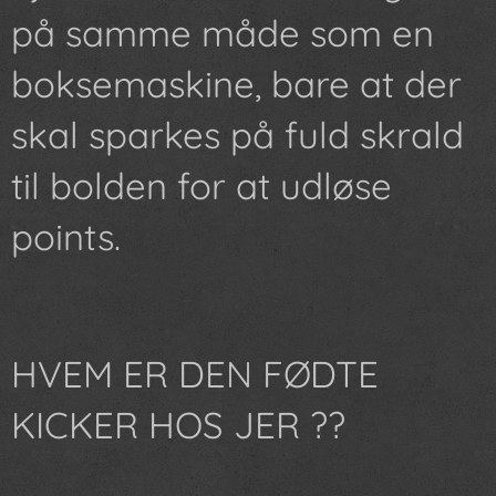
på samme måde som en
boksemaskine, bare at der
skal sparkes på fuld skrald
til bolden for at udløse
points.
HVEM ER DEN FØDTE
KICKER HOS JER ??