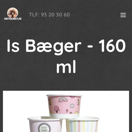
TLF: 93 20 30 60
Is Bæger - 160
ml