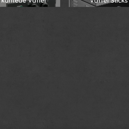
rkantede Vafler
Vaffel Sticks