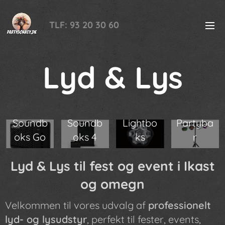
TLF: 93 20 30 60
Lyd & Lys
Soundb
Soundb
Lightbo
Partyba
oks Go
oks 4
ks
r
Lyd & Lys til fest og event i Ikast
og omegn
Velkommen til vores udvalg af
professionelt
lyd- og lysudstyr
, perfekt til fester, events,